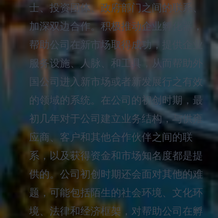
士、投资团体、政府部门之间的联系、
加深双边合作。积极推动企业孵化器，
帮助公司在新市场取得成功，提供企业
服务设施、人脉、和工具，从而帮助外
国公司进入新市场或者新发展行之有效
的领域的系统。在公司的初创时期，最
初几年对于公司建立业务结构，与供雍
应商、客户和其他合作伙伴之间的联
系，以及获得资金和市场知名度都是提
供的。公司初创时期还会面对其他的难
题，可能包括陌生的社会环境、文化环
境、法律和经济框架，对帮助公司在孵